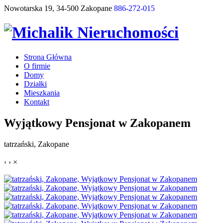
Nowotarska 19, 34-500 Zakopane
886-272-015
Strona Główna
O firmie
Domy
Działki
Mieszkania
Kontakt
Wyjątkowy Pensjonat w Zakopanem
tatrzański, Zakopane
‹
›
×