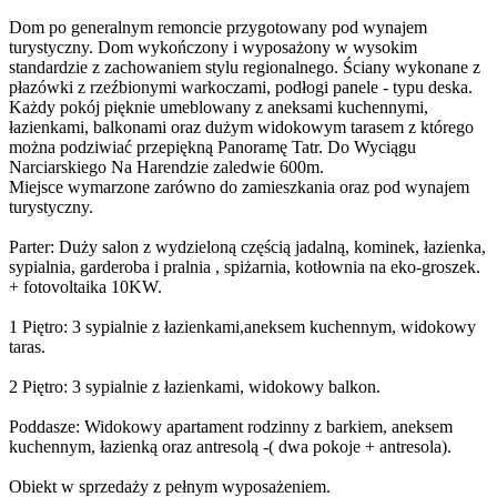
Dom po generalnym remoncie przygotowany pod wynajem
turystyczny. Dom wykończony i wyposażony w wysokim
standardzie z zachowaniem stylu regionalnego. Ściany wykonane z
płazówki z rzeźbionymi warkoczami, podłogi panele - typu deska.
Każdy pokój pięknie umeblowany z aneksami kuchennymi,
łazienkami, balkonami oraz dużym widokowym tarasem z którego
można podziwiać przepiękną Panoramę Tatr. Do Wyciągu
Narciarskiego Na Harendzie zaledwie 600m.
Miejsce wymarzone zarówno do zamieszkania oraz pod wynajem
turystyczny.
Parter: Duży salon z wydzieloną częścią jadalną, kominek, łazienka,
sypialnia, garderoba i pralnia , spiżarnia, kotłownia na eko-groszek.
+ fotovoltaika 10KW.
1 Piętro: 3 sypialnie z łazienkami,aneksem kuchennym, widokowy
taras.
2 Piętro: 3 sypialnie z łazienkami, widokowy balkon.
Poddasze: Widokowy apartament rodzinny z barkiem, aneksem
kuchennym, łazienką oraz antresolą -( dwa pokoje + antresola).
Obiekt w sprzedaży z pełnym wyposażeniem.