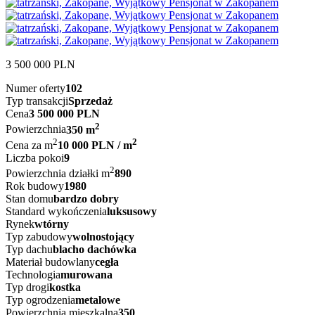
3 500 000
PLN
Numer oferty
102
Typ transakcji
Sprzedaż
Cena
3 500 000 PLN
2
Powierzchnia
350 m
2
2
Cena za m
10 000 PLN / m
Liczba pokoi
9
2
Powierzchnia działki m
890
Rok budowy
1980
Stan domu
bardzo dobry
Standard wykończenia
luksusowy
Rynek
wtórny
Typ zabudowy
wolnostojący
Typ dachu
blacho dachówka
Materiał budowlany
cegła
Technologia
murowana
Typ drogi
kostka
Typ ogrodzenia
metalowe
Powierzchnia mieszkalna
350