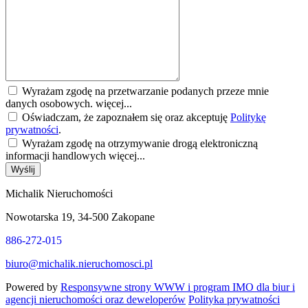
Wyrażam zgodę na przetwarzanie podanych przeze mnie
danych osobowych.
więcej...
Oświadczam, że zapoznałem się oraz akceptuję
Politykę
prywatności
.
Wyrażam zgodę na otrzymywanie drogą elektroniczną
informacji handlowych
więcej...
Wyślij
Michalik Nieruchomości
Nowotarska 19, 34-500 Zakopane
886-272-015
biuro@michalik.nieruchomosci.pl
Powered by
Responsywne strony WWW i program IMO dla biur i
agencji nieruchomości oraz deweloperów
Polityka prywatności