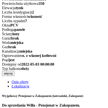
Powierzchnia użytkowa
350
Elewacja
tynk
Liczba kondygnacji
2
Forma własności
własność
Liczba sypialni
7
Okna
PCV
Podłoga
panele
Ściany
inny
Garaż
brak
Woda
miejska
Gaz
brak
Kanalizacja
miejska
Ogrzewanie
co. z własnej kotłowni
Prąd
jest
Dostępny od
2022-05-03 00:00:00
Typ balkonu
duży
więcej
Opis oferty
Lokalizacja
Wyjątkowy Pensjonat w Zakopanem
(tatrzański, Zakopane)
Do sprzedania Willa - Pensjonat w Zakopanem.